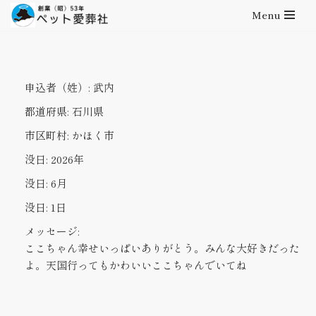
Menu
コ
ン
テ
申込者（姓）:
武内
ン
ツ
都道府県:
石川県
へ
市区町村:
かほく市
ス
キ
没日:
2026年
ッ
没日:
6月
プ
没日:
1日
メッセージ:
ここちゃん幸せいっぱいありがとう。みんな大好きだった
よ。天国行ってもかわいいここちゃんでいてね