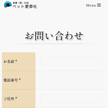
Menu
コ
ン
テ
ン
お問い合わせ
ツ
へ
ス
キ
ッ
お名前 *
プ
電話番号 *
ご住所 *