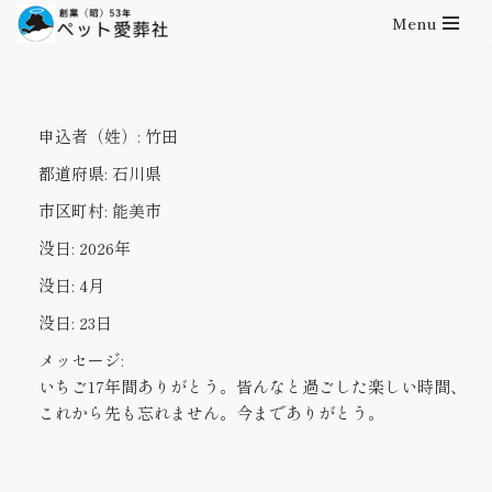
Menu
コ
ン
テ
申込者（姓）:
竹田
ン
ツ
都道府県:
石川県
へ
市区町村:
能美市
ス
キ
没日:
2026年
ッ
没日:
4月
プ
没日:
23日
メッセージ:
いちご17年間ありがとう。皆んなと過ごした楽しい時間、
これから先も忘れません。今までありがとう。