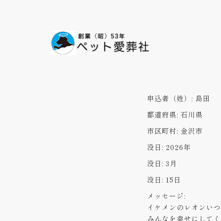
コ
ン
テ
ン
ツ
へ
ス
申込者（姓）:
島田
キ
都道府県:
石川県
ッ
プ
市区町村:
金沢市
没日:
2026年
没日:
3月
没日:
15日
メッセージ:
イケメンのレオンいつ
みんなを幸せにしてく