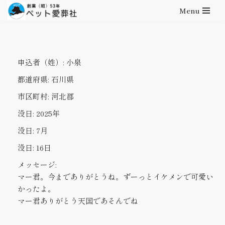
Menu
コ
ン
テ
申込者（姓）:
小泉
ン
ツ
都道府県:
石川県
へ
市区町村:
河北郡
ス
キ
没日:
2025年
ッ
没日:
7月
プ
没日:
16日
メッセージ:
マー君。今までありがとうね。ずーっとイケメンで可愛い
かったよ。
マー君ありがとう天国であそんでね