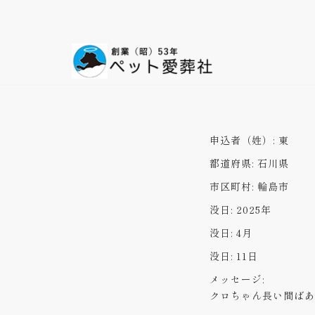
コ
ン
テ
ン
ツ
へ
ス
申込者（姓）:
東
キ
都道府県:
石川県
ッ
プ
市区町村:
輪島市
没日:
2025年
没日:
4月
没日:
11日
メッセージ:
クロちゃん長い間ばあ