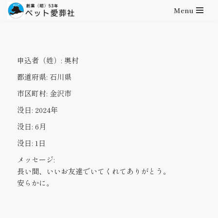
Menu
コ
ン
テ
申込者（姓）:
奥村
ン
ツ
都道府県:
石川県
へ
市区町村:
金沢市
ス
キ
没日:
2024年
ッ
没日:
6月
プ
没日:
1日
メッセージ:
長い間、いいお友達でいてくれてありがとう。
安らかに。