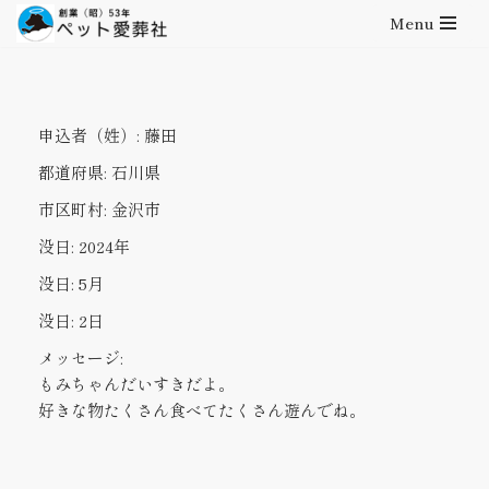
Menu
コ
ン
テ
申込者（姓）:
藤田
ン
ツ
都道府県:
石川県
へ
市区町村:
金沢市
ス
キ
没日:
2024年
ッ
没日:
5月
プ
没日:
2日
メッセージ:
もみちゃんだいすきだよ。
好きな物たくさん食べてたくさん遊んでね。