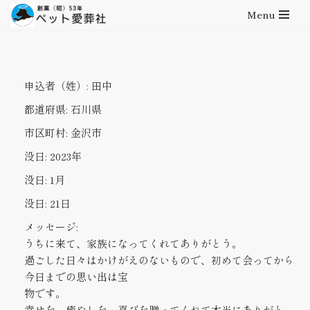
Menu
コ
ン
テ
申込者（姓）:
田中
ン
ツ
都道府県:
石川県
へ
市区町村:
金沢市
ス
キ
没日:
2023年
ッ
没日:
1月
プ
没日:
21日
メッセージ:
うちに来て、家族になってくれてありがとう。
過ごした日々はかけがえのないもので、初めて会ってから
今日までの思い出は宝
物です。
幸せを、癒やしを、喜びを贈ってくれて本当にありがと