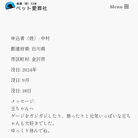
Menu
コ
ン
テ
申込者（姓）:
中村
ン
ツ
都道府県:
石川県
へ
市区町村:
金沢市
ス
キ
没日:
2024年
ッ
没日:
9月
プ
没日:
18日
メッセージ:
王ちゃんへ
ゲージをガジガジしたり、登ったりと元気いっぱいな王ち
ゃんも大好きでした。
ゆっくり休んでね。