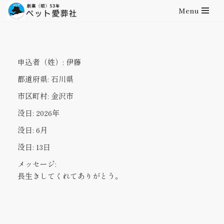
Menu
コ
ン
テ
申込者（姓）:
伊藤
ン
ツ
都道府県:
石川県
へ
市区町村:
金沢市
ス
キ
没日:
2026年
ッ
没日:
6月
プ
没日:
13日
メッセージ:
長生きしてくれてありがとう。