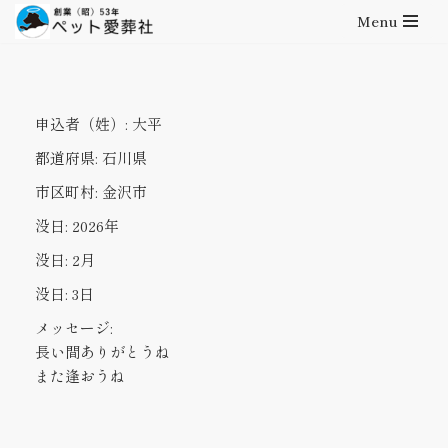
Menu
コ
ン
テ
申込者（姓）:
大平
ン
ツ
都道府県:
石川県
へ
市区町村:
金沢市
ス
キ
没日:
2026年
ッ
没日:
2月
プ
没日:
3日
メッセージ:
長い間ありがとうね
また逢おうね