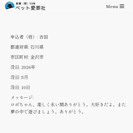
Menu
コ
ン
テ
申込者（姓）:
吉田
ン
ツ
都道府県:
石川県
へ
市区町村:
金沢市
ス
キ
没日:
2026年
ッ
没日:
5月
プ
没日:
10日
メッセージ:
ロボちゃん、楽しく永い間ありがとう。大好きだよ。また
夢の中で遊びましょう。ありがとう。