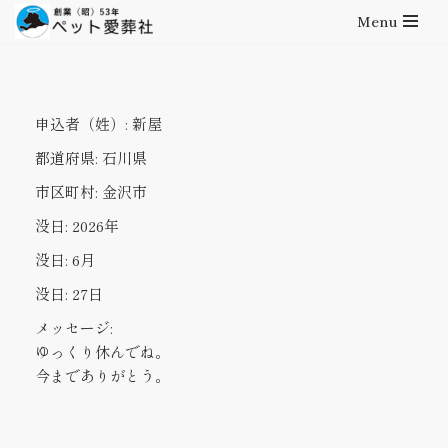
Menu
コ
ン
テ
申込者（姓）:
新屋
ン
ツ
都道府県:
石川県
へ
市区町村:
金沢市
ス
キ
没日:
2026年
ッ
没日:
6月
プ
没日:
27日
メッセージ:
ゆっくり休んでね。
今までありがとう。