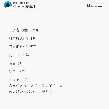
Menu
コ
ン
テ
申込者（姓）:
早川
ン
ツ
都道府県:
石川県
へ
市区町村:
金沢市
ス
キ
没日:
2025年
ッ
没日:
9月
プ
没日:
26日
メッセージ:
ありがとう、とても良い子でした。
思い出いっぱいありがとう