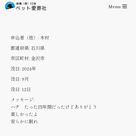
Menu
コ
ン
テ
申込者（姓）:
木村
ン
ツ
都道府県:
石川県
へ
市区町村:
金沢市
ス
キ
没日:
2024年
ッ
没日:
9月
プ
没日:
12日
メッセージ:
ハチ たった四年間だったけどありがとう
楽しかったよ
安らかに眠れ