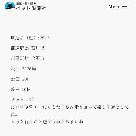
Menu
コ
ン
テ
申込者（姓）:
瀬戸
ン
ツ
都道府県:
石川県
へ
市区町村:
金沢市
ス
キ
没日:
2026年
ッ
没日:
5月
プ
没日:
10日
メッセージ:
だいすき♡モモたちとたくさん走り回って楽しく過ごして
ね。
そっち行ったら遊ぼうねとらまたね