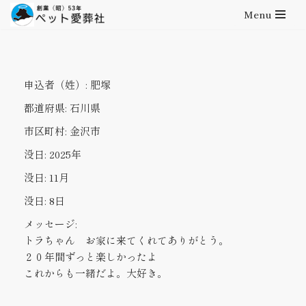
Menu
コ
ン
テ
申込者（姓）:
肥塚
ン
ツ
都道府県:
石川県
へ
市区町村:
金沢市
ス
キ
没日:
2025年
ッ
没日:
11月
プ
没日:
8日
メッセージ:
トラちゃん お家に来てくれてありがとう。
２０年間ずっと楽しかったよ
これからも一緒だよ。大好き。