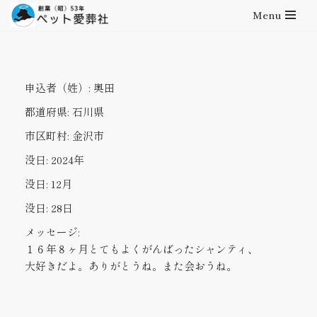
Menu
コ
ン
テ
申込者（姓）:
奥田
ン
ツ
都道府県:
石川県
へ
市区町村:
金沢市
ス
キ
没日:
2024年
ッ
没日:
12月
プ
没日:
28日
メッセージ:
１６年８ヶ月とてもよくがんばったシャンティ、
大好きだよ。ありがとうね。また会おうね。