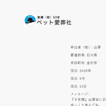
コ
ン
テ
ン
ツ
へ
ス
申込者（姓）:
山澤
キ
都道府県:
石川県
ッ
プ
市区町村:
金沢市
没日:
2025年
没日:
9月
没日:
13日
メッセージ:
『９年間』山澤家に沢
ゆっくり休んでね。