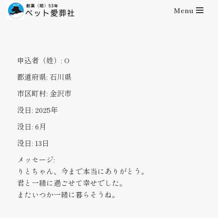
Menu
コ
ン
テ
申込者（姓）:
O
ン
ツ
都道府県:
石川県
へ
市区町村:
金沢市
ス
キ
没日:
2025年
ッ
没日:
6月
プ
没日:
13日
メッセージ:
りとちゃん、今まで本当にありがとう。
君と一緒に過ごせて幸せでした。
またいつか一緒に暮らそうね。