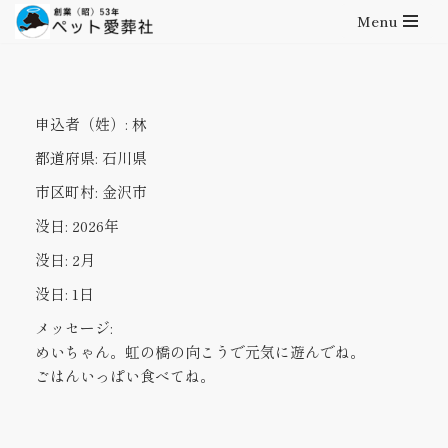
Menu
コ
ン
テ
申込者（姓）:
林
ン
ツ
都道府県:
石川県
へ
市区町村:
金沢市
ス
キ
没日:
2026年
ッ
没日:
2月
プ
没日:
1日
メッセージ:
めいちゃん。虹の橋の向こうで元気に遊んでね。
ごはんいっぱい食べてね。