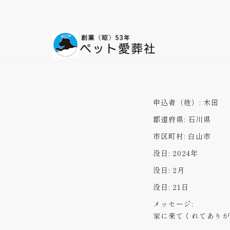
コ
ン
テ
ン
ツ
へ
ス
申込者（姓）:
木田
キ
都道府県:
石川県
ッ
プ
市区町村:
白山市
没日:
2024年
没日:
2月
没日:
21日
メッセージ:
家に来てくれてありが