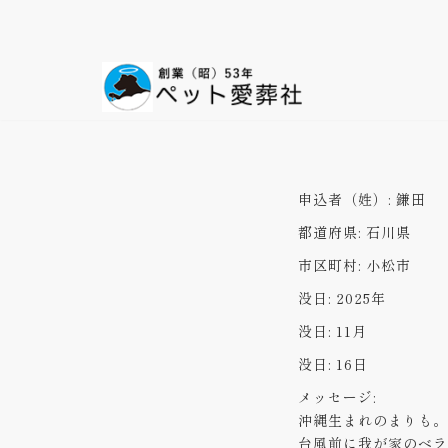
コ
ン
テ
ン
ツ
へ
ス
申込者（姓）:
鎌田
キ
都道府県:
石川県
ッ
プ
市区町村:
小松市
没日:
2025年
没日:
11月
没日:
16日
メッセージ:
沖縄生まれのまりも。
台風前に我が家のベラ