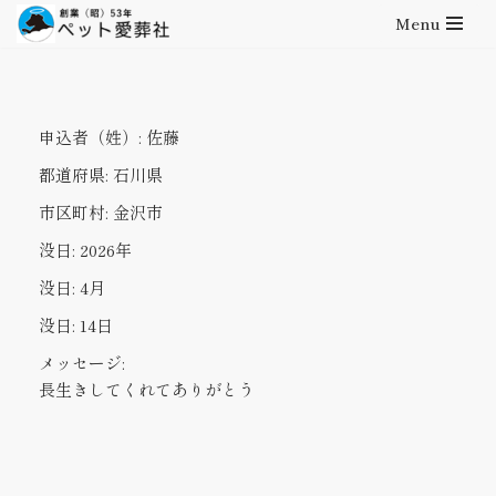
Menu
コ
ン
テ
申込者（姓）:
佐藤
ン
ツ
都道府県:
石川県
へ
市区町村:
金沢市
ス
キ
没日:
2026年
ッ
没日:
4月
プ
没日:
14日
メッセージ:
長生きしてくれてありがとう