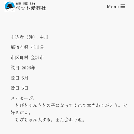
Menu
コ
ン
テ
申込者（姓）:
中川
ン
ツ
都道府県:
石川県
へ
市区町村:
金沢市
ス
キ
没日:
2026年
ッ
没日:
5月
プ
没日:
5日
メッセージ:
ちびちゃんうちの子になってくれて本当ありがとう。大
好きだよ。
ちびちゃん大すき。また会おうね。