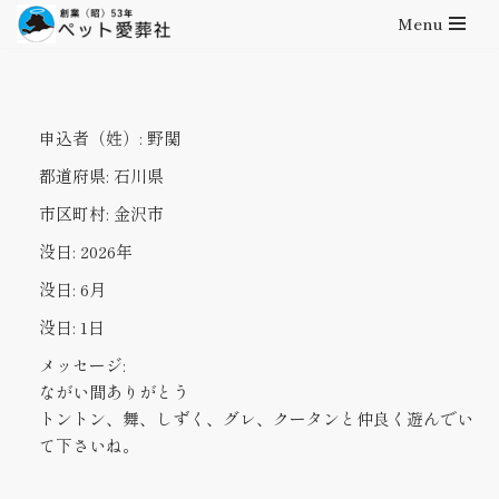
Menu
コ
ン
テ
申込者（姓）:
野関
ン
ツ
都道府県:
石川県
へ
市区町村:
金沢市
ス
キ
没日:
2026年
ッ
没日:
6月
プ
没日:
1日
メッセージ:
ながい間ありがとう
トントン、舞、しずく、グレ、クータンと仲良く遊んでい
て下さいね。