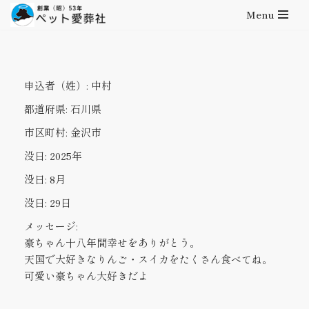
Menu
コ
ン
テ
申込者（姓）:
中村
ン
ツ
都道府県:
石川県
へ
市区町村:
金沢市
ス
キ
没日:
2025年
ッ
没日:
8月
プ
没日:
29日
メッセージ:
豪ちゃん十八年間幸せをありがとう。
天国で大好きなりんご・スイカをたくさん食べてね。
可愛い豪ちゃん大好きだよ