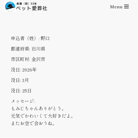
Menu
コ
ン
テ
申込者（姓）:
野口
ン
ツ
都道府県:
石川県
へ
市区町村:
金沢市
ス
キ
没日:
2026年
ッ
没日:
3月
プ
没日:
25日
メッセージ:
もみじちゃんありがとう。
元気でかわいくて大好きだよ。
またお空で会おうね。