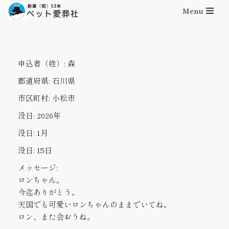
Menu
コ
ン
テ
申込者（姓）:
森
ン
ツ
都道府県:
石川県
へ
市区町村:
小松市
ス
キ
没日:
2026年
ッ
没日:
1月
プ
没日:
15日
メッセージ:
ロンちゃん。
今迄ありがとう。
天国でも可愛いロンちゃんのままでいてね。
ロン、また会おうね。