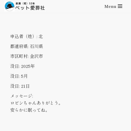
Menu
コ
ン
テ
申込者（姓）:
北
ン
ツ
都道府県:
石川県
へ
市区町村:
金沢市
ス
キ
没日:
2025年
ッ
没日:
5月
プ
没日:
21日
メッセージ:
ロビンちゃんありがとう。
安らかに眠ってね。