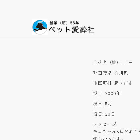
コ
ン
テ
ン
ツ
へ
ス
申込者（姓）:
上田
キ
都道府県:
石川県
ッ
プ
市区町村:
野々市市
没日:
2026年
没日:
5月
没日:
20日
メッセージ:
モコちゃん8年間あり
楽しかったよ。