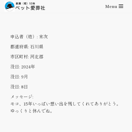
Menu
コ
ン
テ
申込者（姓）:
末次
ン
ツ
都道府県:
石川県
へ
市区町村:
河北郡
ス
キ
没日:
2024年
ッ
没日:
9月
プ
没日:
8日
メッセージ:
モコ、15年いっぱい想い出を残してくれてありがとう。
ゆっくりと休んでね。