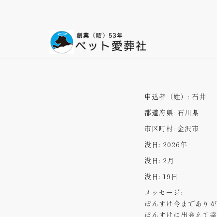
コ
ン
テ
ン
ツ
へ
ス
申込者（姓）:
石井
キ
都道府県:
石川県
ッ
プ
市区町村:
金沢市
没日:
2026年
没日:
2月
没日:
19日
メッセージ:
ぽんすけ今までありが
ぽんすけに出会えて幸