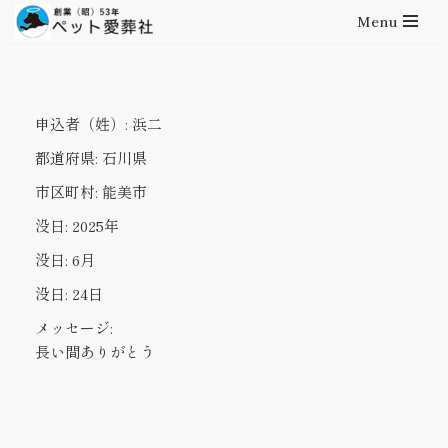
Menu
コ
ン
テ
申込者（姓）:
浜二
ン
ツ
都道府県:
石川県
へ
市区町村:
能美市
ス
キ
没日:
2025年
ッ
没日:
6月
プ
没日:
24日
メッセージ:
長い間ありがとう