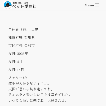
Menu
コ
ン
テ
申込者（姓）:
山岸
ン
ツ
都道府県:
石川県
へ
市区町村:
金沢市
ス
キ
没日:
2026年
ッ
没日:
4月
プ
没日:
18日
メッセージ:
散歩が大好きなティエラ。
天国で思いっ切り走ってね。
ティエラと過ごした日々は幸せでした。
いつでも会いに来てね。大好きだよ。