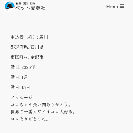
Menu
コ
ン
テ
申込者（姓）:
廣川
ン
ツ
都道府県:
石川県
へ
市区町村:
金沢市
ス
キ
没日:
2026年
ッ
没日:
1月
プ
没日:
15日
メッセージ:
コロちゃん長い間ありがとう。
世界で一番カワイイコロ大好き。
コロありがとうね。