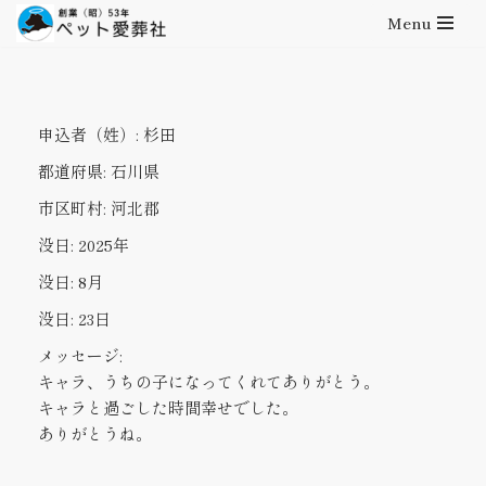
Menu
コ
ン
テ
申込者（姓）:
杉田
ン
ツ
都道府県:
石川県
へ
市区町村:
河北郡
ス
キ
没日:
2025年
ッ
没日:
8月
プ
没日:
23日
メッセージ:
キャラ、うちの子になってくれてありがとう。
キャラと過ごした時間幸せでした。
ありがとうね。