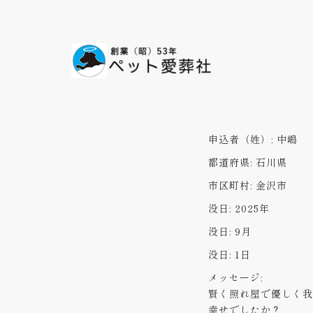
コ
ン
テ
ン
ツ
へ
ス
申込者（姓）:
中嶋
キ
都道府県:
石川県
ッ
プ
市区町村:
金沢市
没日:
2025年
没日:
9月
没日:
1日
メッセージ:
賢く照れ屋で優しく我
幸せでしたか？