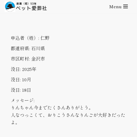
Menu
コ
ン
テ
申込者（姓）:
仁野
ン
ツ
都道府県:
石川県
へ
市区町村:
金沢市
ス
キ
没日:
2025年
ッ
没日:
10月
プ
没日:
18日
メッセージ:
りんちゃん今までたくさんありがとう。
人なつっこくて、おりこうさんなりんごが大好きだった
よ。