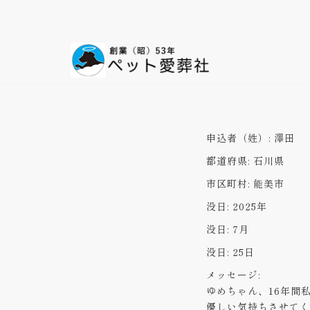
コ
ン
テ
ン
ツ
へ
ス
申込者（姓）:
澤田
キ
都道府県:
石川県
ッ
プ
市区町村:
能美市
没日:
2025年
没日:
7月
没日:
25日
メッセージ:
ゆめちゃん、16年間
優しい気持ちさせてく