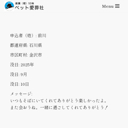
Menu
コ
ン
テ
申込者（姓）:
前川
ン
ツ
都道府県:
石川県
へ
市区町村:
金沢市
ス
キ
没日:
2025年
ッ
没日:
9月
プ
没日:
10日
メッセージ:
いつもそばにいてくれてありがとう楽しかったよ。
また会おうね。一緒に過ごしてくれてありがとう！