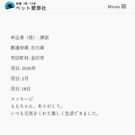
Menu
コ
ン
テ
申込者（姓）:
津田
ン
ツ
都道府県:
石川県
へ
市区町村:
金沢市
ス
キ
没日:
2026年
ッ
没日:
2月
プ
没日:
18日
メッセージ:
ももちゃん、ありがとう。
いつも元気をくれて楽しく生活できました。