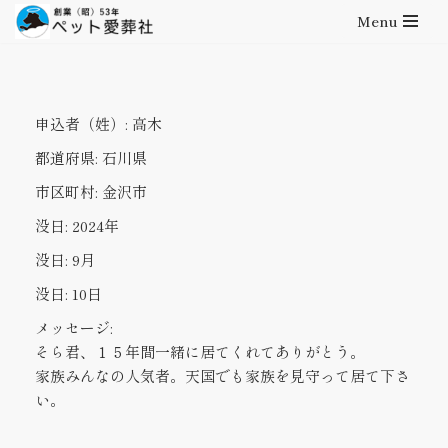
Menu
コ
ン
テ
申込者（姓）:
高木
ン
ツ
都道府県:
石川県
へ
市区町村:
金沢市
ス
キ
没日:
2024年
ッ
没日:
9月
プ
没日:
10日
メッセージ:
そら君、１５年間一緒に居てくれてありがとう。
家族みんなの人気者。天国でも家族を見守って居て下さ
い。