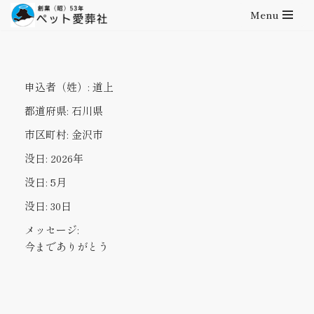
Menu
コ
ン
テ
申込者（姓）:
道上
ン
ツ
都道府県:
石川県
へ
市区町村:
金沢市
ス
キ
没日:
2026年
ッ
没日:
5月
プ
没日:
30日
メッセージ:
今までありがとう