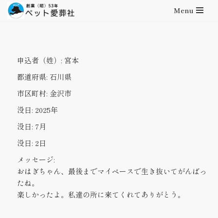
Menu
コ
ン
テ
申込者（姓）:
宮本
ン
ツ
都道府県:
石川県
へ
市区町村:
金沢市
ス
キ
没日:
2025年
ッ
没日:
7月
プ
没日:
2日
メッセージ:
おはぎちゃん、最後までマイペースで生き抜いてがんばっ
たね。
楽しかったよ。私達の所に来てくれてありがとう。