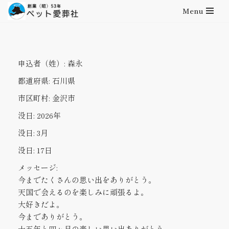
Menu
コ
ン
テ
申込者（姓）:
森永
ン
ツ
都道府県:
石川県
へ
市区町村:
金沢市
ス
キ
没日:
2026年
ッ
没日:
3月
プ
没日:
17日
メッセージ:
今までたくさんの思い出をありがとう。
天国で会えるのを楽しみに頑張るよ。
大好きだよ。
今までありがとう。
十五年と四ヶ月の楽しい思い出ありがとう