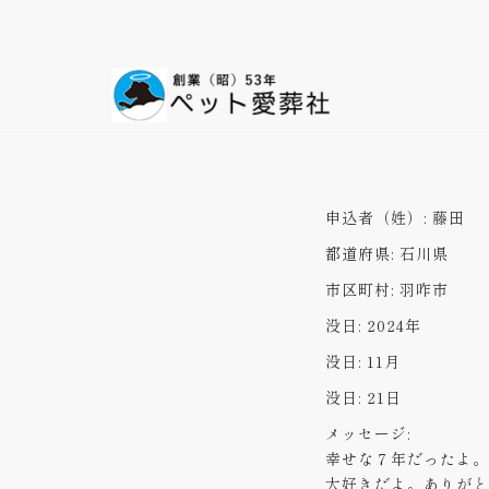
コ
ン
テ
ン
ツ
へ
ス
申込者（姓）:
藤田
キ
都道府県:
石川県
ッ
プ
市区町村:
羽咋市
没日:
2024年
没日:
11月
没日:
21日
メッセージ:
幸せな７年だったよ。
大好きだよ。ありがと