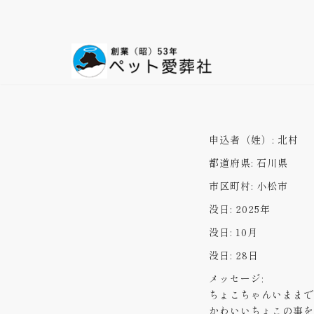
コ
ン
テ
ン
ツ
へ
ス
申込者（姓）:
北村
キ
都道府県:
石川県
ッ
プ
市区町村:
小松市
没日:
2025年
没日:
10月
没日:
28日
メッセージ:
ちょこちゃんいままで
かわいいちょこの事を