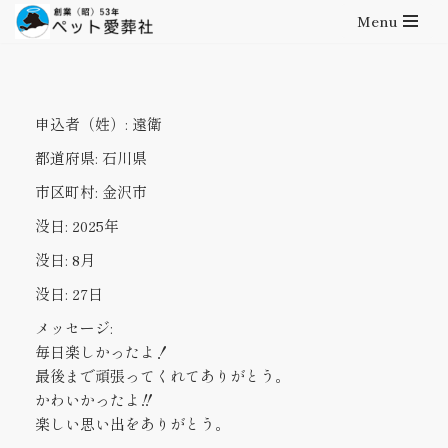
Menu
コ
ン
テ
申込者（姓）:
遠衛
ン
ツ
都道府県:
石川県
へ
市区町村:
金沢市
ス
キ
没日:
2025年
ッ
没日:
8月
プ
没日:
27日
メッセージ:
毎日楽しかったよ！
最後まで頑張ってくれてありがとう。
かわいかったよ‼
楽しい思い出をありがとう。